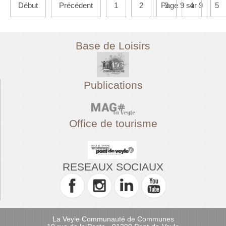
Début
Précédent
1
2
Page 9 sur 9
3
4
5
Base de Loisirs
Publications
Office de tourisme
RESEAUX SOCIAUX
La Veyle Communauté de Communes