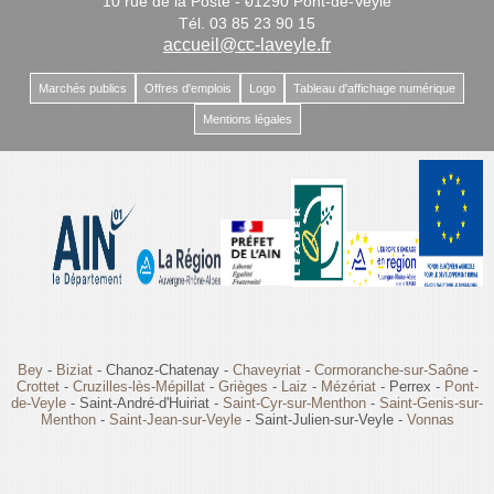
10 rue de la Poste - 01290 Pont-de-Veyle
-
Tél. 03 85 23 90 15
-
accueil@cc-laveyle.fr
Marchés publics
Offres d'emplois
Logo
Tableau d'affichage numérique
Mentions légales
Bey
-
Biziat
- Chanoz-Chatenay -
Chaveyriat
-
Cormoranche-sur-Saône
-
Crottet
-
Cruzilles-lès-Mépillat
-
Grièges
-
Laiz
-
Mézériat
- Perrex -
Pont-
de-Veyle
- Saint-André-d'Huiriat -
Saint-Cyr-sur-Menthon
-
Saint-Genis-sur-
Menthon
-
Saint-Jean-sur-Veyle
- Saint-Julien-sur-Veyle -
Vonnas