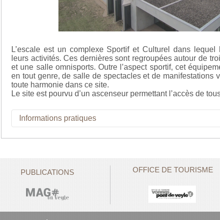
L’escale est un complexe Sportif et Culturel dans lequel 
leurs activités. Ces dernières sont regroupées autour de tro
et une salle omnisports. Outre l’aspect sportif, cet équipem
en tout genre, de salle de spectacles et de manifestations v
toute harmonie dans ce site.
Le site est pourvu d’un ascenseur permettant l’accès de tous 
Informations pratiques
Adresse de L'escale : 181 Route de la Font de Fer, 01290
Contact pour les réservations : 📞 06 31 88 03 40 ✉️
viea
OFFICE DE TOURISME
PUBLICATIONS