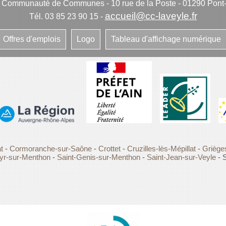
e Communauté de Communes
-
10 rue de la Poste - 01290 Pont
accueil@cc-laveyle.fr
Tél. 03 85 23 90 15
-
Offres d'emplois
Logo
Tableau d'affichage numérique
t
-
Cormoranche-sur-Saône
-
Crottet
-
Cruzilles-lès-Mépillat
-
Griège
yr-sur-Menthon
-
Saint-Genis-sur-Menthon
-
Saint-Jean-sur-Veyle
- S