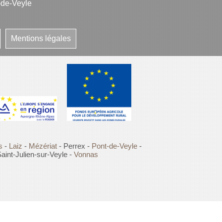
-de-Veyle
Mentions légales
s
-
Laiz
-
Mézériat
- Perrex -
Pont-de-Veyle
-
aint-Julien-sur-Veyle -
Vonnas