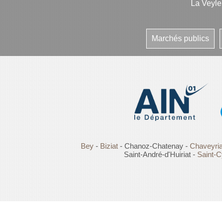
La Veyl
Marchés publics
Bey
-
Biziat
- Chanoz-Chatenay -
Chaveyria
Saint-André-d'Huiriat -
Saint-C