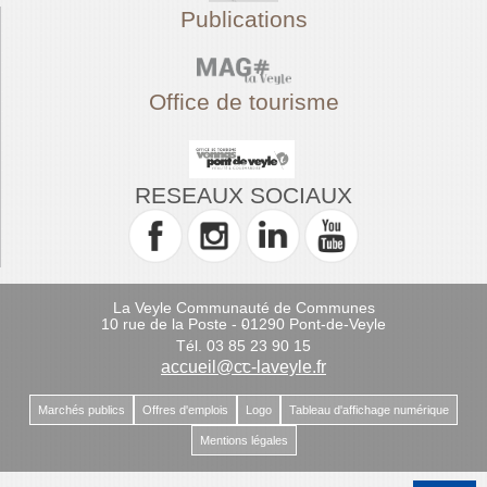
Publications
Office de tourisme
RESEAUX SOCIAUX
La Veyle Communauté de Communes
10 rue de la Poste - 01290 Pont-de-Veyle
-
Tél. 03 85 23 90 15
-
accueil@cc-laveyle.fr
Marchés publics
Offres d'emplois
Logo
Tableau d'affichage numérique
Mentions légales