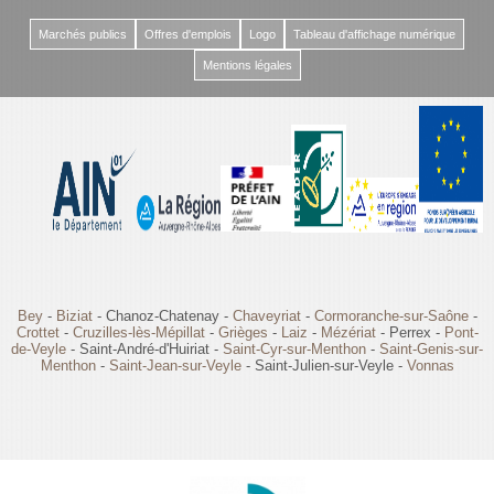
Marchés publics
Offres d'emplois
Logo
Tableau d'affichage numérique
Mentions légales
Bey
-
Biziat
- Chanoz-Chatenay -
Chaveyriat
-
Cormoranche-sur-Saône
-
Crottet
-
Cruzilles-lès-Mépillat
-
Grièges
-
Laiz
-
Mézériat
- Perrex -
Pont-
de-Veyle
- Saint-André-d'Huiriat -
Saint-Cyr-sur-Menthon
-
Saint-Genis-sur-
Menthon
-
Saint-Jean-sur-Veyle
- Saint-Julien-sur-Veyle -
Vonnas