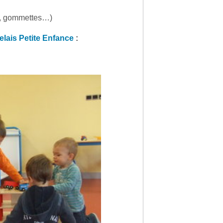
e, gommettes…)
lais Petite Enfance
: