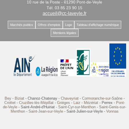
10 rue de la Poste - 01290 Pont-de-Veyle
-
Tél. 03 85 23 90 15
-
accueil@cc-laveyle.fr
Marchés publics
Offres d'emplois
Logo
Tableau d'affichage numérique
Mentions légales
Bey
-
Biziat
- Chanoz-Chatenay -
Chaveyriat
-
Cormoranche-sur-Saône
-
Crottet
-
Cruzilles-lès-Mépillat
-
Grièges
-
Laiz
-
Mézériat
- Perrex -
Pont-
de-Veyle
- Saint-André-d'Huiriat -
Saint-Cyr-sur-Menthon
-
Saint-Genis-sur-
Menthon
-
Saint-Jean-sur-Veyle
- Saint-Julien-sur-Veyle -
Vonnas