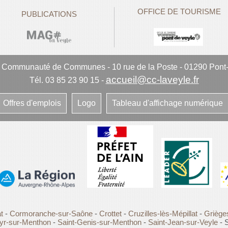
OFFICE DE TOURISME
PUBLICATIONS
e Communauté de Communes
-
10 rue de la Poste - 01290 Pont
accueil@cc-laveyle.fr
Tél. 03 85 23 90 15
-
Offres d'emplois
Logo
Tableau d'affichage numérique
t
-
Cormoranche-sur-Saône
-
Crottet
-
Cruzilles-lès-Mépillat
-
Griège
yr-sur-Menthon
-
Saint-Genis-sur-Menthon
-
Saint-Jean-sur-Veyle
- S