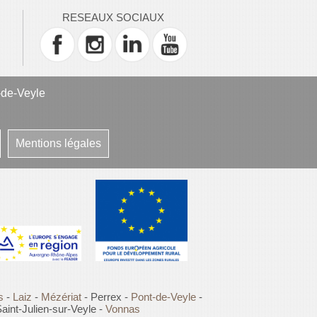
RESEAUX SOCIAUX
-de-Veyle
Mentions légales
s
-
Laiz
-
Mézériat
- Perrex -
Pont-de-Veyle
-
aint-Julien-sur-Veyle -
Vonnas