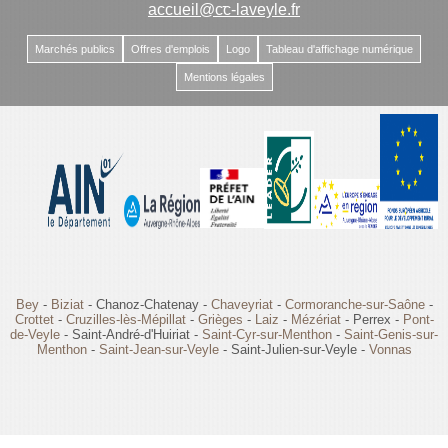
-
accueil@cc-laveyle.fr
Marchés publics
Offres d'emplois
Logo
Tableau d'affichage numérique
Mentions légales
Bey
-
Biziat
- Chanoz-Chatenay -
Chaveyriat
-
Cormoranche-sur-Saône
-
Crottet
-
Cruzilles-lès-Mépillat
-
Grièges
-
Laiz
-
Mézériat
- Perrex -
Pont-
de-Veyle
- Saint-André-d'Huiriat -
Saint-Cyr-sur-Menthon
-
Saint-Genis-sur-
Menthon
-
Saint-Jean-sur-Veyle
- Saint-Julien-sur-Veyle -
Vonnas